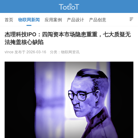
首页
物联网新闻
应用案例
产品设计
产品创意

智能家居
杰理科技IPO：四闯资本市场隐患重重，七大质疑无
法掩盖核心缺陷
物联网的那些事 - Totiot
vince 发布于 2026-03-16
分类：
物联网资讯