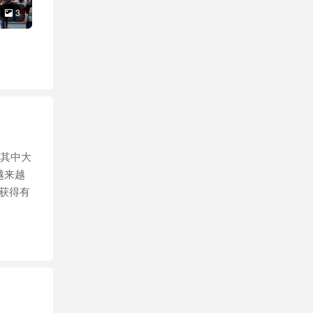
3

。其中大
越来越
获得有