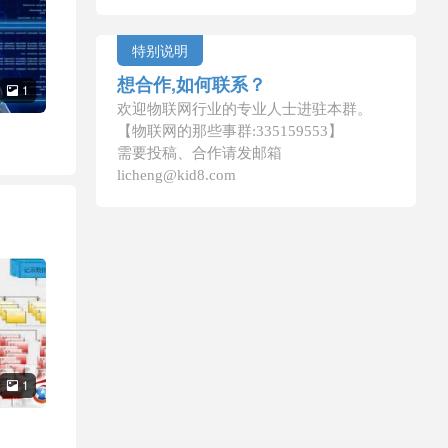
特别说明
想合作,如何联系？
1

欢迎物联网行业的专业人士进驻本群。
【物联网的那些事群:335159553】
需要投稿、合作请发邮箱
licheng@kid8.com
1
