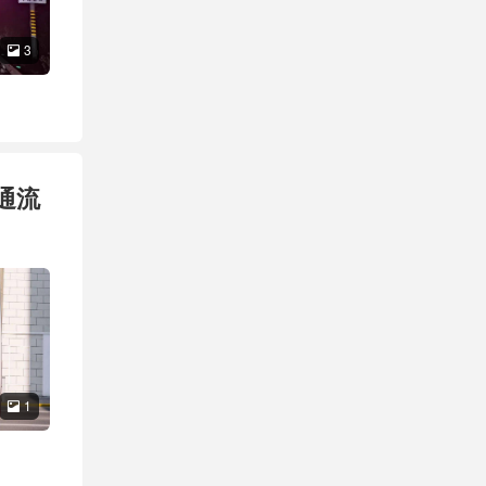
3

通流
1
