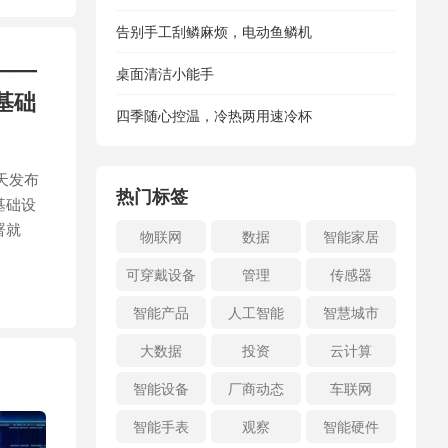
告别手工刮鳞麻烦，电动鱼鳞机
——
桌面清洁小能手
基础
四季随心控温，冷热两用速冷杯
今天发布
热门标签
基础设
署就
物联网
数据
智能家居
可穿戴设备
管理
传感器
智能产品
人工智能
智慧城市
大数据
投资
云计算
智能设备
厂商动态
车联网
智能手表
观察
智能硬件