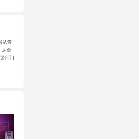
者从青
。从全
交警部门