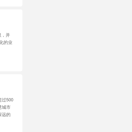
识，并
化的业
过500
慧城市
深远的