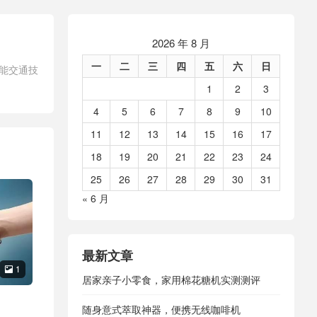
2026 年 8 月
一
二
三
四
五
六
日
能交通技
1
2
3
4
5
6
7
8
9
10
11
12
13
14
15
16
17
18
19
20
21
22
23
24
25
26
27
28
29
30
31
« 6 月
最新文章
1

居家亲子小零食，家用棉花糖机实测测评
随身意式萃取神器，便携无线咖啡机