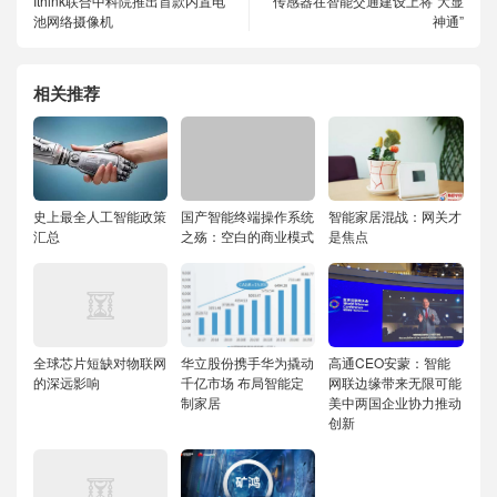
Ithink联合中科院推出首款内置电
传感器在智能交通建设上将“大显
池网络摄像机
神通”
相关推荐
史上最全人工智能政策
国产智能终端操作系统
智能家居混战：网关才
汇总
之殇：空白的商业模式
是焦点
全球芯片短缺对物联网
华立股份携手华为撬动
高通CEO安蒙：智能
的深远影响
千亿市场 布局智能定
网联边缘带来无限可能
制家居
美中两国企业协力推动
创新