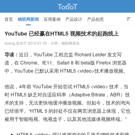
首页
物联网新闻
应用案例
产品设计
产品创意

智能家居
YouTube 已经赢在HTML5 视频技术的起跑线上
duang 发布于 2015-01-30
分类：
物联网资讯
物联网的那些事 - Totiot
导读：
近日，YouTube 工程总监 Richard Leider 发文写
道，在 Chrome、IE11、Safari 8 和 beta版 Firefox 浏览器
中，YouTube 已默认采用 HTML5 <video>技术播放视频。
他说，4年前 YouTube 开始尝试 HTML5 <video> 技术，当
时 HTML5 缺乏对自适应码率（Adaptive Bitrate，ABR）技
术的支持，无法更快地缓冲播放视频。但如今，技术的鸿沟
已经填平。“HTML 5 的好处不仅在网页浏览器上体现，它也
被用于智能电视、电视盒子，以及其他流媒体视频终端。”
HTML5 <video> 得以逾越鸿沟的几项关键性技术和摘