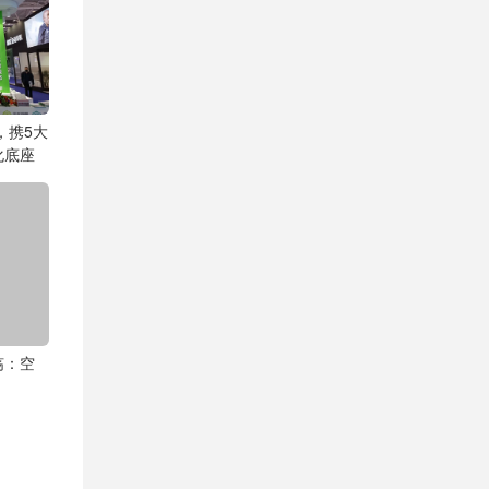
，携5大
化底座
殇：空