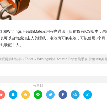
Withings HealthMate应用程序通讯（目前仅有iOS版本，
表可以自动感知主人的睡眠，电池为可换电池，可以使用8个月
震动唤醒主人。
物联网的那些事 - Totiot
»
Withings发布Activité Pop智能手表 价格150美
分享到







