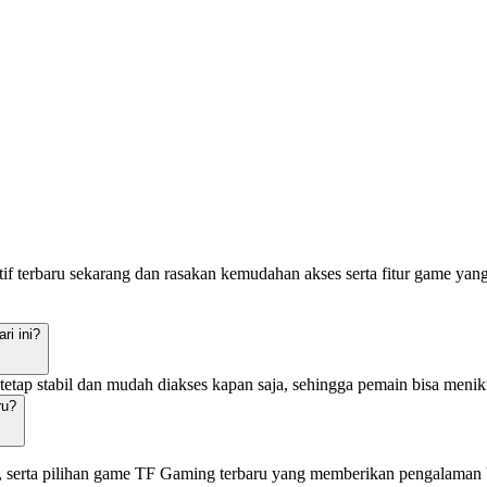
if terbaru sekarang dan rasakan kemudahan akses serta fitur game yan
ri ini?
 tetap stabil dan mudah diakses kapan saja, sehingga pemain bisa men
ru?
 serta pilihan game TF Gaming terbaru yang memberikan pengalaman 