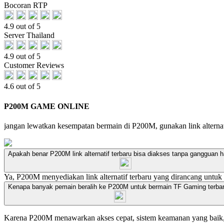
Bocoran RTP
4.9 out of 5
Server Thailand
4.9 out of 5
Customer Reviews
4.6 out of 5
P200M GAME ONLINE
jangan lewatkan kesempatan bermain di P200M, gunakan link alternat
Apakah benar P200M link alternatif terbaru bisa diakses tanpa gangguan ha
Ya, P200M menyediakan link alternatif terbaru yang dirancang untuk
Kenapa banyak pemain beralih ke P200M untuk bermain TF Gaming terba
Karena P200M menawarkan akses cepat, sistem keamanan yang baik,