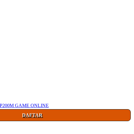
P200M GAME ONLINE
DAFTAR