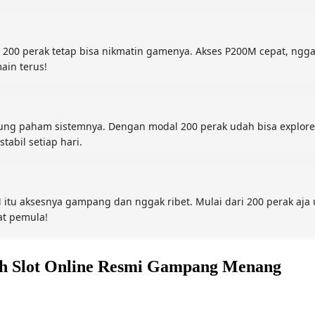
l 200 perak tetap bisa nikmatin gamenya. Akses P200M cepat, ngga
ain terus!
ung paham sistemnya. Dengan modal 200 perak udah bisa explore
tabil setiap hari.
 itu aksesnya gampang dan nggak ribet. Mulai dari 200 perak aja 
at pemula!
ih Slot Online Resmi Gampang Menang