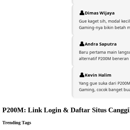
Dimas Wijaya
Gue kaget sih, modal keci
Gaming-nya bikin betah m
Andra Saputra
Baru pertama main langs
alternatif P200M beneran s
Kevin Halim
Yang gue suka dari P200M
Gaming, cocok banget bu
P200M: Link Login & Daftar Situs Cangg
Trending Tags