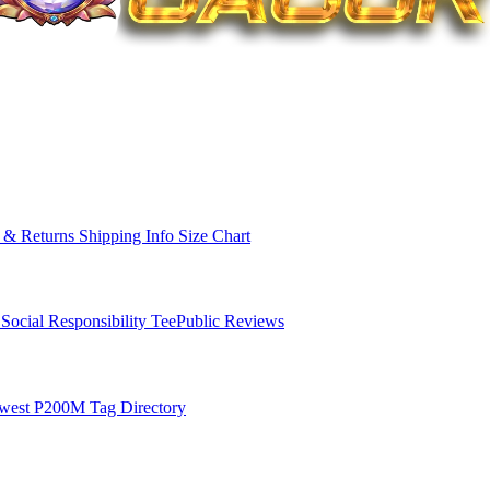
 & Returns
Shipping Info
Size Chart
t
Social Responsibility
TeePublic Reviews
west P200M
Tag Directory