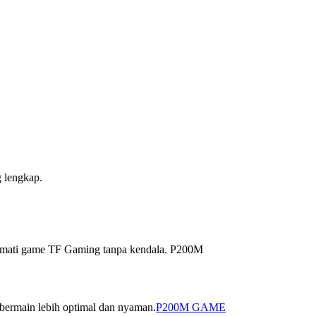
g lengkap.
ikmati game TF Gaming tanpa kendala.
P200M
bermain lebih optimal dan nyaman.
P200M GAME