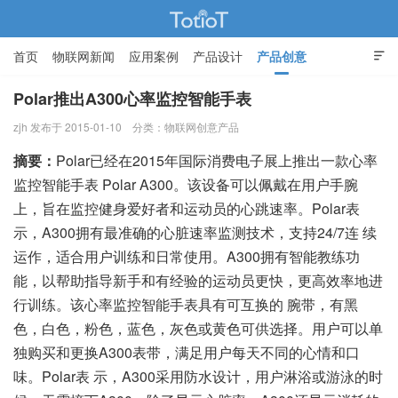
首页
物联网新闻
应用案例
产品设计
产品创意

智能家居
Polar推出A300心率监控智能手表
zjh 发布于 2015-01-10
分类：
物联网创意产品
物联网的那些事 - Totiot
摘要：
Polar已经在2015年国际消费电子展上推出一款心率
监控智能手表 Polar A300。该设备可以佩戴在用户手腕
上，旨在监控健身爱好者和运动员的心跳速率。Polar表
示，A300拥有最准确的心脏速率监测技术，支持24/7连 续
运作，适合用户训练和日常使用。A300拥有智能教练功
能，以帮助指导新手和有经验的运动员更快，更高效率地进
行训练。该心率监控智能手表具有可互换的 腕带，有黑
色，白色，粉色，蓝色，灰色或黄色可供选择。用户可以单
独购买和更换A300表带，满足用户每天不同的心情和口
味。Polar表 示，A300采用防水设计，用户淋浴或游泳的时