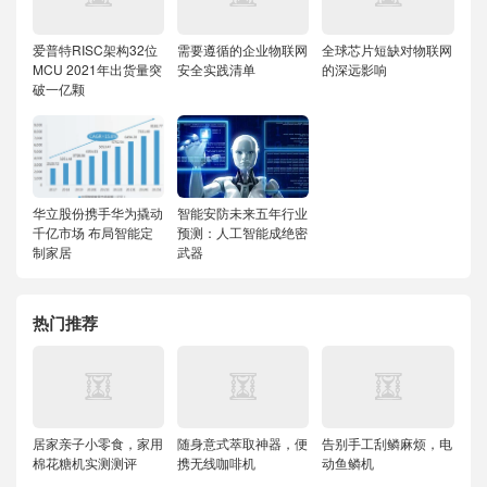
爱普特RISC架构32位
需要遵循的企业物联网
全球芯片短缺对物联网
MCU 2021年出货量突
安全实践清单
的深远影响
破一亿颗
华立股份携手华为撬动
智能安防未来五年行业
千亿市场 布局智能定
预测：人工智能成绝密
制家居
武器
热门推荐
居家亲子小零食，家用
随身意式萃取神器，便
告别手工刮鳞麻烦，电
棉花糖机实测测评
携无线咖啡机
动鱼鳞机