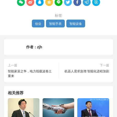









标签
创业
智能手表
智能设备
作者：
zjh
上一篇
下一篇
智能家居之争，电力线载波卷土
机器人需求急增 智能化进程加剧
重来
相关推荐