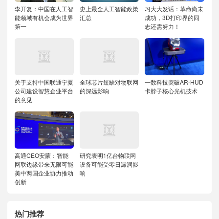
李开复：中国在人工智
史上最全人工智能政策
习大大发话：革命尚未
能领域有机会成为世界
汇总
成功，3D打印界的同
第一
志还需努力！
关于支持中国联通宁夏
全球芯片短缺对物联网
一数科技突破AR-HUD
公司建设智慧企业平台
的深远影响
卡脖子核心光机技术
的意见
高通CEO安蒙：智能
研究表明1亿台物联网
网联边缘带来无限可能
设备可能受零日漏洞影
美中两国企业协力推动
响
创新
热门推荐