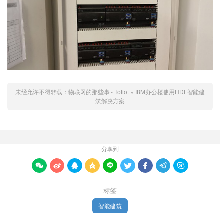
未经允许不得转载：
物联网的那些事 - Totiot
»
IBM办公楼使用HDL智能建
筑解决方案
分享到









标签
智能建筑