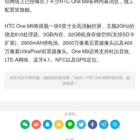
但网络上已经曝出了不少HTC One M9各种内幕消息，做工
配置皆旗舰。
HTC One M9将搭载一块5英寸全高清触控屏、主频2GHz的
骁龙810处理器、3GB内存、32GB机身存储空间(支持SD卡
扩展)、2900mAh锂电池、2000万像素后置摄像头以及400
万像素UltraPixel前置摄像头。One M9还将支持杜比音效、
LTE-A网络、蓝牙4.1、NFC以及GPS定位。
未经允许不得转载：
物联网的那些事 - Totiot
»
HTC One M9即将问世，配
置精湛！
分享到








