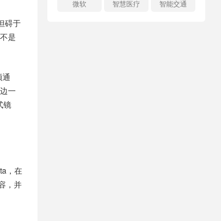
微软
智慧医疗
智能交通
，但碍于
不是
频通
边一
式镜
ta，在
容，并