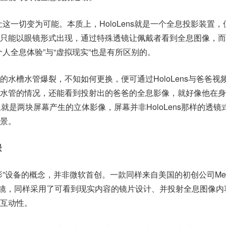
ns让这一切变为可能。本质上，HoloLens就是一个全息投影装置
只能以眼镜形式出现，通过特殊透镜让佩戴者看到全息图像，而
人全息体验”与“虚拟现实”也是有所区别的。
水槽水管爆裂，不知如何更换，便可通过HoloLens与爸爸视
水管的情况，还能看到投射出的爸爸的全息影像，就好像他在身
t，实际上就是两块屏幕产生的立体影像，屏幕并非HoloLens那样的透镜
景。
景
影”设备的概念，并非微软首创。一款同样来自美国的初创公司Me
3D眼镜，同样采用了可看到现实内容的镜片设计、并投射全息图像内
互动性。