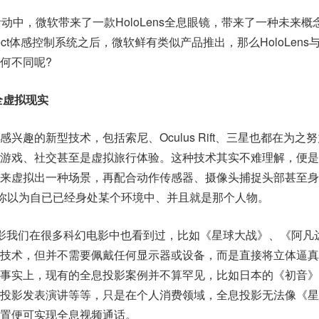
布活动中，微软带来了一款HoloLens全息眼镜，带来了一种未来概
ect体感控制系统之后，微软鲜有类似产品推出，那么HoloLens
何不同呢?
全虚拟现实
兴趣的新型技术，包括索尼、Oculus Rift、三星也都在为之
游戏、社交甚至是虚拟旅行体验。这种技术其实不难理解，便是
来虚拟出一种场景，再配合动作传感器、摄像头捕捉头部甚至身
让你以为自已已经身处某个环境中、并且就是那个人物。
影我们在很多科幻电影中也看到过，比如《星球大战》、《阿凡
技术，但并不需要佩戴任何显示器或设备，而是直接将立体逼真
事实上，现有的全息投影案例并不算罕见，比如日本的《初音》
投影发表演讲等等，只是在个人消费领域，全息投影无法像《星
置便可实现全息视频通话。