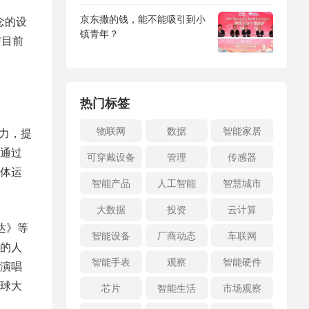
京东撒的钱，能不能吸引到小
念的设
镇青年？
与目前
热门标签
物联网
数据
智能家居
努力，提
通过
可穿戴设备
管理
传感器
体运
智能产品
人工智能
智慧城市
大数据
投资
云计算
达》等
智能设备
厂商动态
车联网
的人
智能手表
观察
智能硬件
演唱
球大
芯片
智能生活
市场观察