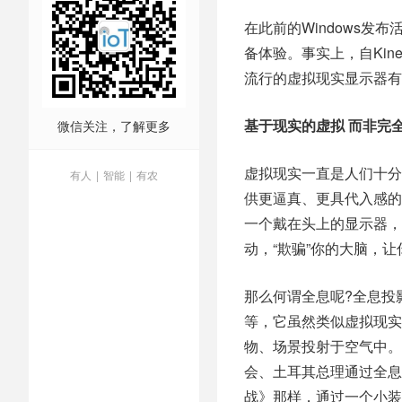
在此前的Windows发
备体验。事实上，自Kin
流行的虚拟现实显示器有
基于现实的虚拟 而非完
微信关注，了解更多
虚拟现实一直是人们十分感
有人
|
智能
|
有农
供更逼真、更具代入感的
一个戴在头上的显示器，
动，“欺骗”你的大脑，
那么何谓全息呢?全息投
等，它虽然类似虚拟现实
物、场景投射于空气中。
会、土耳其总理通过全息
战》那样，通过一个小装