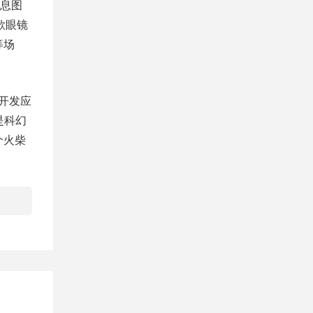
息图
歌眼镜
等场
其开发应
实是科幻
个火柴