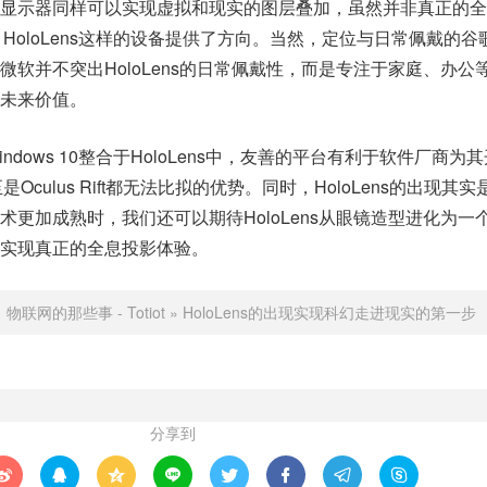
显示器同样可以实现虚拟和现实的图层叠加，虽然并非真正的全
、HoloLens这样的设备提供了方向。当然，定位与日常佩戴的谷
软并不突出HoloLens的日常佩戴性，而是专注于家庭、办公
未来价值。
dows 10整合于HoloLens中，友善的平台有利于软件厂商为
Oculus Rift都无法比拟的优势。同时，HoloLens的出现其
术更加成熟时，我们还可以期待HoloLens从眼镜造型进化为一
实现真正的全息投影体验。
：
物联网的那些事 - Totiot
»
HoloLens的出现实现科幻走进现实的第一步
分享到







