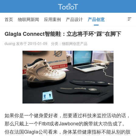
首页
物联网新闻
应用案例
产品设计
产品创意

智能家居
Glagla Connect智能鞋：立志将手环“踩”在脚下
duang 发布于 2015-01-09
分类：
物联网创意产品
物联网的那些事 - Totiot
如果你是一个健身爱好者，想要通过科技来监控活动的话，
那么只戴上一个Fitbit或者Jawbone的腕带就大功告成了。
但在法国Glagla公司看来，身体某些健康指标不能从别的肢