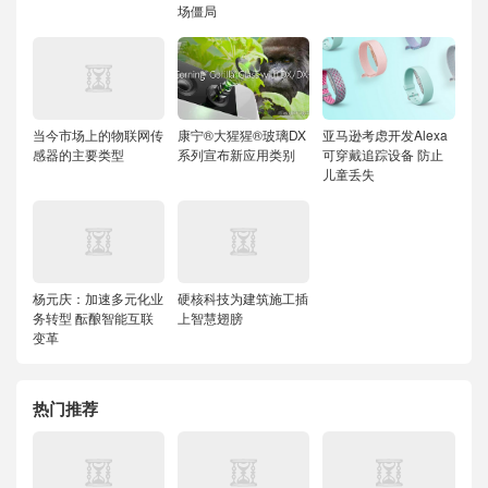
场僵局
当今市场上的物联网传
康宁®大猩猩®玻璃DX
亚马逊考虑开发Alexa
感器的主要类型
系列宣布新应用类别
可穿戴追踪设备 防止
儿童丢失
杨元庆：加速多元化业
硬核科技为建筑施工插
务转型 酝酿智能互联
上智慧翅膀
变革
热门推荐