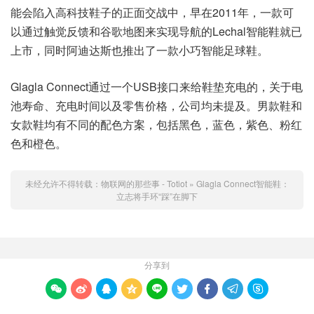
能会陷入高科技鞋子的正面交战中，早在2011年，一款可
以通过触觉反馈和谷歌地图来实现导航的Lechal智能鞋就已
上市，同时阿迪达斯也推出了一款小巧智能足球鞋。
Glagla Connect通过一个USB接口来给鞋垫充电的，关于电
池寿命、充电时间以及零售价格，公司均未提及。男款鞋和
女款鞋均有不同的配色方案，包括黑色，蓝色，紫色、粉红
色和橙色。
未经允许不得转载：
物联网的那些事 - Totiot
»
Glagla Connect智能鞋：
立志将手环“踩”在脚下
分享到








