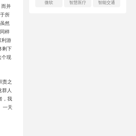
微软
智慧医疗
智能交通
，而并
于所
虽然
同样
权利游
终剩下
这个现
职责之
这群人
者，我
、一天