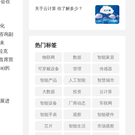
将会在
关于云计算 你了解多少？
化
咨询副
的未
热门标签
拉克
物联网
数据
智能家居
rz首席营
ia)的
可穿戴设备
管理
传感器
智能产品
人工智能
智慧城市
大数据
投资
云计算
展进
智能设备
厂商动态
车联网
智能手表
观察
智能硬件
芯片
智能生活
市场观察