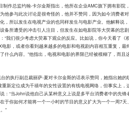
ment的节目制作总监约翰-卡尔金斯指出，他所在企业AMC旗下拥有影院
为他参与此次讨论是很奇怪的，他并不赞同，因为如今消费者对
化，所以发生在电视产业的也同样发生与电影产业。他解释说，
设备所遭受的冲击引人注目，但发生在如电影院等大荧幕的悲剧
：“我们很少考虑大荧幕下观众的反应。比如说，你今天看了《
AX电影，或者你看到越来越多的电影和电视剧内容相互重复，最
了什么内容。”他指出，电视和电影的界限已经被模糊了，而且
视台的执行副总裁丽萨-夏对卡尔金斯的话表示赞同，她指出她的
，它被重新定位成为千禧年的女性设置的有线电视网络，但事实上，
说：“当John说他自己从某种意义上说是多平台消费者中的先锋
在于你如何才能将一个一小时的节目的意义扩大为一个一周7天
。”