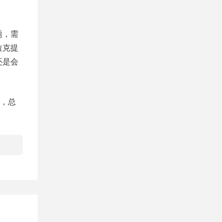
题，需
拉克提
还是会
，总