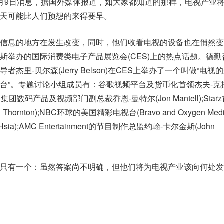
月9日消息，据国外媒体报道，如大家都知道的那样，电视产业
天可能比人们预想的来得要早。
信息的地方在发生改变，同时，他们收看电视的设备也在悄然变
斯举办的国际消费类电子产品展览会(CES)上的热点话题。德勤
杰里-贝尔森(Jerry Belson)在CES上举办了一个叫做“电视
台”。专题讨论小组成员有：谷歌视频平台及货币化首领杰夫-克
亚广播集团数码产品及视频部门副总裁乔恩-曼特尔(Jon Mantell);Sta
Thornton);NBC环球的美国精彩电视台(Bravo and Oxygen Med
sia);AMC Entertainment的节目制作总监约翰-卡尔金斯(John
只有一个：虽然答案尚不明确，但他们将为电视产业该向何处发