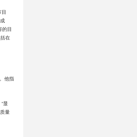
节目
成
容的目
包括在
的。他指
“显
质量