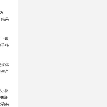
发
，结果
度上取
似乎很
交媒体
容生产
表示捆
捆绑
化确实