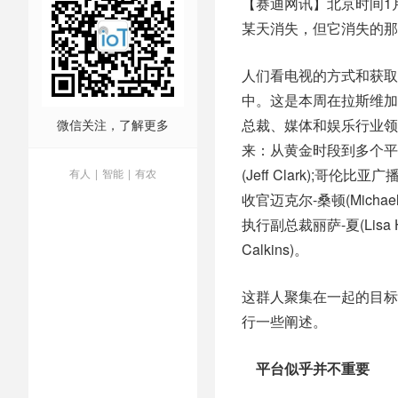
【赛迪网讯】北京时间1
某天消失，但它消失的那
人们看电视的方式和获取
中。这是本周在拉斯维加
总裁、媒体和娱乐行业领导者
微信关注，了解更多
来：从黄金时段到多个平
(Jeff Clark);哥伦比
有人
|
智能
|
有农
收官迈克尔-桑顿(Michael 
执行副总裁丽萨-夏(Lisa H
Calkins)。
这群人聚集在一起的目标
行一些阐述。
平台似乎并不重要