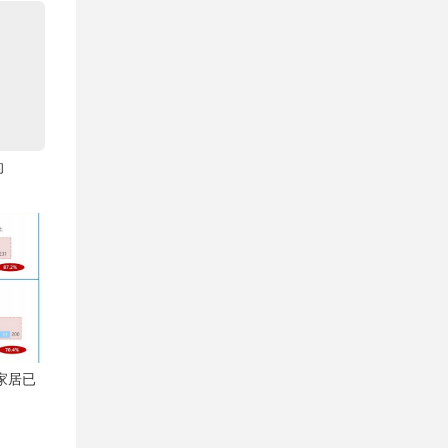
的
家居已