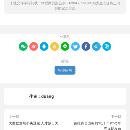
未经允许不得转载：
物联网的那些事 - Totiot
»
“BATM”四大生态链将上演
智能家居大战
分享到









标签
智能家居
作者：
duang
上一篇
下一篇
大数据发展势头迅猛 人才缺口大
首批符合国标的“电子车牌”今年
在无锡发放