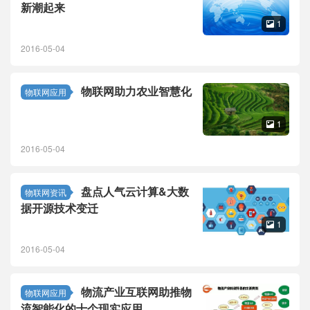
新潮起来
1

2016-05-04
物联网助力农业智慧化
物联网应用
1

2016-05-04
盘点人气云计算&大数
物联网资讯
据开源技术变迁
1

2016-05-04
物流产业互联网助推物
物联网应用
流智能化的十个现实应用