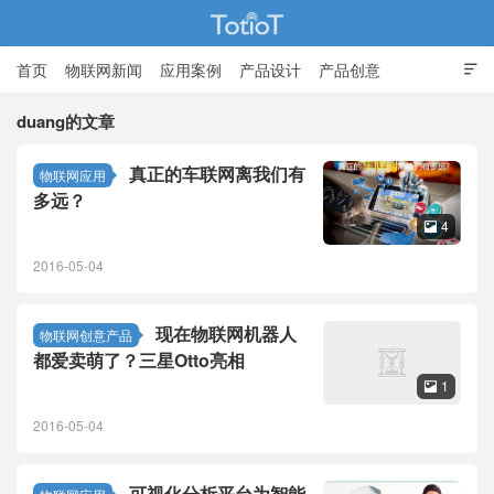
首页
物联网新闻
应用案例
产品设计
产品创意

智能家居
duang的文章
真正的车联网离我们有
物联网应用
物联网的那些事 - Totiot
多远？
4

2016-05-04
现在物联网机器人
物联网创意产品
都爱卖萌了？三星Otto亮相
1

2016-05-04
可视化分析平台为智能