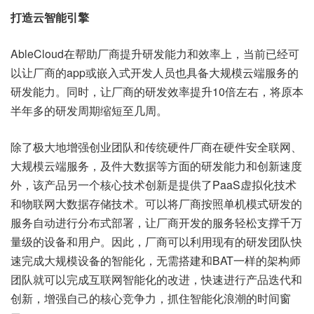
打造云智能引擎
AbleCloud在帮助厂商提升研发能力和效率上，当前已经可
以让厂商的app或嵌入式开发人员也具备大规模云端服务的
研发能力。同时，让厂商的研发效率提升10倍左右，将原本
半年多的研发周期缩短至几周。
除了极大地增强创业团队和传统硬件厂商在硬件安全联网、
大规模云端服务，及件大数据等方面的研发能力和创新速度
外，该产品另一个核心技术创新是提供了PaaS虚拟化技术
和物联网大数据存储技术。可以将厂商按照单机模式研发的
服务自动进行分布式部署，让厂商开发的服务轻松支撑千万
量级的设备和用户。因此，厂商可以利用现有的研发团队快
速完成大规模设备的智能化，无需搭建和BAT一样的架构师
团队就可以完成互联网智能化的改进，快速进行产品迭代和
创新，增强自己的核心竞争力，抓住智能化浪潮的时间窗