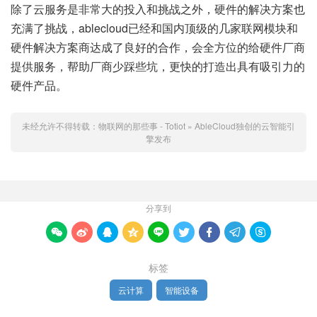
除了云服务是非常大的投入和挑战之外，硬件的解决方案也
充满了挑战，ablecloud已经和国内顶级的几家联网模块和
硬件解决方案商达成了良好的合作，会全方位的给硬件厂商
提供服务，帮助厂商少踩些坑，更快的打造出具有吸引力的
硬件产品。
未经允许不得转载：
物联网的那些事 - Totiot
»
AbleCloud独创的云智能引
擎发布
分享到









标签
云计算
智能设备