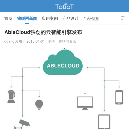
首页
物联网新闻
应用案例
产品设计
产品创意

智能家居
AbleCloud独创的云智能引擎发布
duang 发布于 2015-01-31
分类：
物联网资讯
物联网的那些事 - Totiot