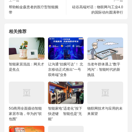
帮助帕金森患者的医疗型智能腕
硅谷高端对话：物联网与工业4.0
带
的国际动向圆满举行
相关推荐
智能家居混战：网关才
让沟通“抬腕可达”！ 北
当老年群体遇上“数字
是焦点
京移动正式推出“一号
鸿沟”：智能时代的新
双终端”业务
挑战
5G商用全面撬动智能
智能家电“适老化”按下
物联网技术与应用的未
家居市场，华为的“软
快进键 智能也是“无
来展望
包围”
能”