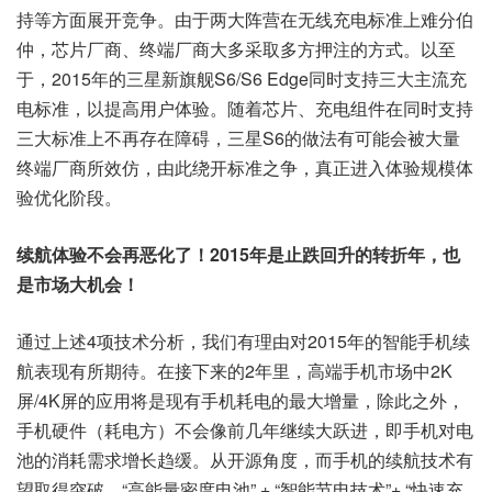
持等方面展开竞争。由于两大阵营在无线充电标准上难分伯
仲，芯片厂商、终端厂商大多采取多方押注的方式。以至
于，2015年的三星新旗舰S6/S6 Edge同时支持三大主流充
电标准，以提高用户体验。随着芯片、充电组件在同时支持
三大标准上不再存在障碍，三星S6的做法有可能会被大量
终端厂商所效仿，由此绕开标准之争，真正进入体验规模体
验优化阶段。
续航体验不会再恶化了！2015年是止跌回升的转折年，也
是市场大机会！
通过上述4项技术分析，我们有理由对2015年的智能手机续
航表现有所期待。在接下来的2年里，高端手机市场中2K
屏/4K屏的应用将是现有手机耗电的最大增量，除此之外，
手机硬件（耗电方）不会像前几年继续大跃进，即手机对电
池的消耗需求增长趋缓。从开源角度，而手机的续航技术有
望取得突破，“高能量密度电池” + “智能节电技术”+ “快速充