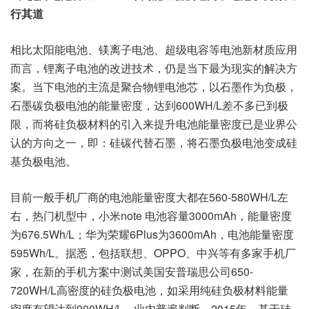
行其道
相比太阳能电池、镁离子电池、超级电容等电池新材质应用
而言，锂离子电池的改进技术，仍是当下最为现实的解决方
案。当下电池的主流是聚合物锂电池芯，以石墨作为负极，
石墨碳负极电池的能量密度，达到600WH/L差不多已到极
限，而将硅负极材料的引入来提升电池能量密度已是业界公
认的方向之一，即：硅碳代替石墨，将石墨负极电池变成硅
基负极电池。
目前一般手机厂商的电池能量密度大都在560-580WH/L左
右，热门机型中，小米note 电池容量3000mAh，能量密度
为676.5Wh/L；华为荣耀6Plus为3600mAh，电池能量密度
595Wh/L。据悉，包括联想、OPPO、中兴等有多家手机厂
家，在新的手机方案中测试美国安普瑞思公司650-
720WH/L高密度的硅负极电池，如采用纯硅负极材料能量
密度有望达到900WH/L。业内普遍判断，2015年，基于硅