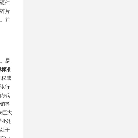
硬件
碎片
。并
。
尽
想标准
、权威
该行
内或
销等
来巨大
产业处
处于