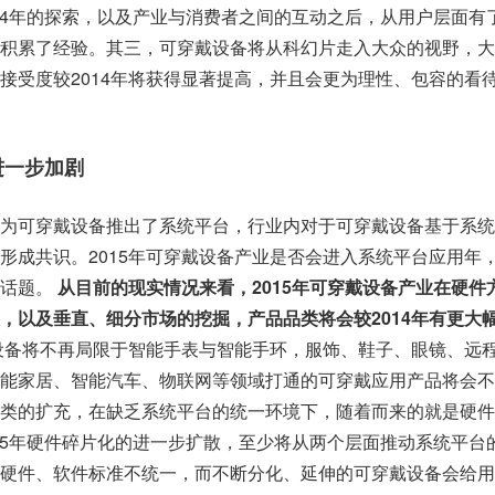
2014年的探索，以及产业与消费者之间的互动之后，从用户层面有
积累了经验。其三，可穿戴设备将从科幻片走入大众的视野，大
接受度较2014年将获得显著提高，并且会更为理性、包容的看
进一步加剧
为可穿戴设备推出了系统平台，行业内对于可穿戴设备基于系统
形成共识。2015年可穿戴设备产业是否会进入系统平台应用年
的话题。
从目前的现实情况来看，2015年可穿戴设备产业在硬件
，以及垂直、细分市场的挖掘，产品品类将会较2014年有更大
戴设备将不再局限于智能手表与智能手环，服饰、鞋子、眼镜、远
能家居、智能汽车、物联网等领域打通的可穿戴应用产品将会不
类的扩充，在缺乏系统平台的统一环境下，随着而来的就是硬件
015年硬件碎片化的进一步扩散，至少将从两个层面推动系统平台
硬件、软件标准不统一，而不断分化、延伸的可穿戴设备会给用