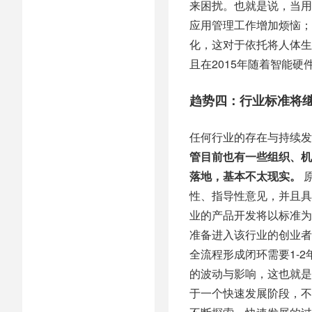
来困扰。也就是说，当用
应用管理工作增加烦恼；
化，这对于依托将人体生
且在2015年随着智能
趋势四：行业标准将
任何行业的存在与持续发
管目前也有一些组织、机
落地，基本不太现实。
性、指导性意见，并且具
业的产品开发将以标准为
准备进入该行业的创业者
全流程形成闭环需要1-
的波动与影响，这也就是
于一个快速发展阶段，不