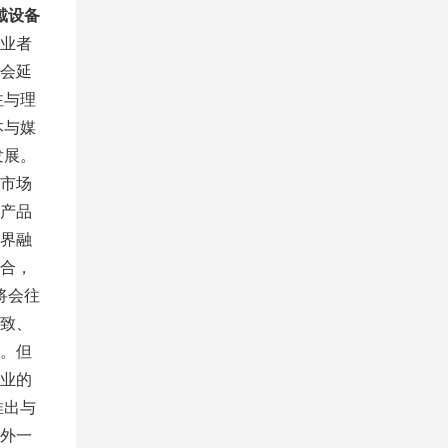
戴设备
业者
会延
注与理
本与媒
发展。
市场
产品
界融
合，
将会往
致、
。但
业的
推出与
外一