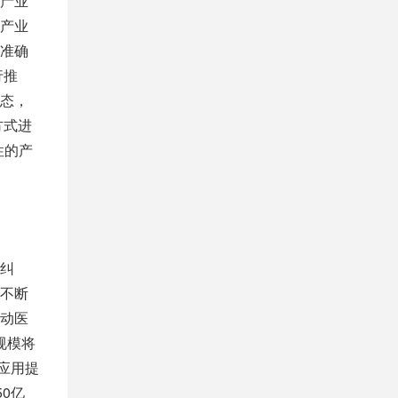
产业
明产业
以准确
行推
态，
方式进
性的产
纠
不断
动医
规模将
应用提
0亿