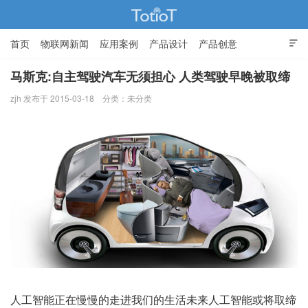
首页
物联网新闻
应用案例
产品设计
产品创意

智能家居
马斯克:自主驾驶汽车无须担心 人类驾驶早晚被取缔
zjh 发布于 2015-03-18
分类：未分类
物联网的那些事 - Totiot
人工智能正在慢慢的走进我们的生活未来人工智能或将取缔