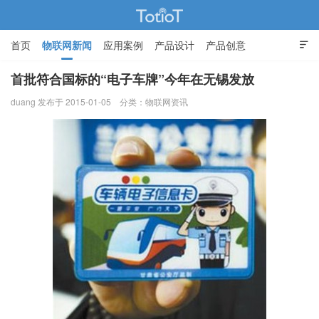
首页
物联网新闻
应用案例
产品设计
产品创意

智能家居
首批符合国标的“电子车牌”今年在无锡发放
duang 发布于 2015-01-05
分类：
物联网资讯
物联网的那些事 - Totiot