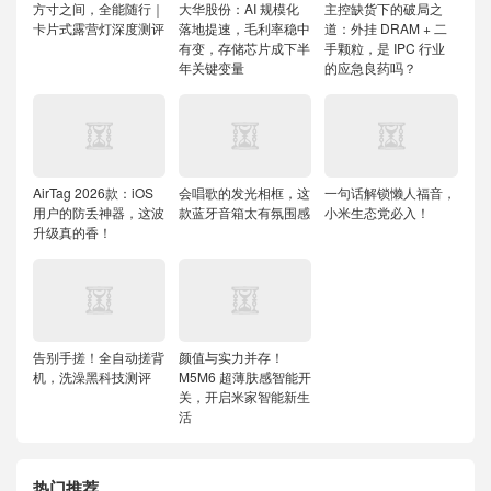
方寸之间，全能随行｜
大华股份：AI 规模化
主控缺货下的破局之
卡片式露营灯深度测评
落地提速，毛利率稳中
道：外挂 DRAM + 二
有变，存储芯片成下半
手颗粒，是 IPC 行业
年关键变量
的应急良药吗？
AirTag 2026款：iOS
会唱歌的发光相框，这
一句话解锁懒人福音，
用户的防丢神器，这波
款蓝牙音箱太有氛围感
小米生态党必入！
升级真的香！
告别手搓！全自动搓背
颜值与实力并存！
机，洗澡黑科技测评
M5M6 超薄肤感智能开
关，开启米家智能新生
活
热门推荐