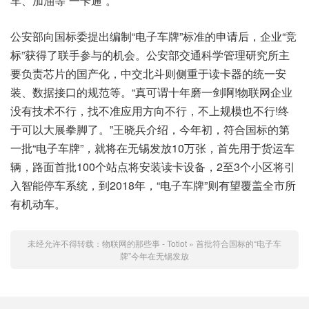
车、加油等“一卡通”。
公安部向国标委提出编制“电子车牌”标准的申请后，企业“竞
标”获得了联手参与的机会。公安部交通科学管理研究所主
要负责芯片的国产化，中交北斗则侧重于读卡器的统一安
装、数据接口的规范等。“真可谓十年磨一剑啊!物联网企业
没有技术不行，找不准应用方向不行，不上规模也不行!终
于可以大展拳脚了。”王晓兵介绍，今年初，符合国标的第
一批“电子车牌”，就将在无锡发放10万张，首先用于货运车
辆，路面首批100个站点将安装读卡设备，2至3个小区将引
入智能停车系统，到2018年，“电子车牌”则有望覆盖全市所
有机动车。
未经允许不得转载：
物联网的那些事 - Totiot
»
首批符合国标的“电子车
牌”今年在无锡发放