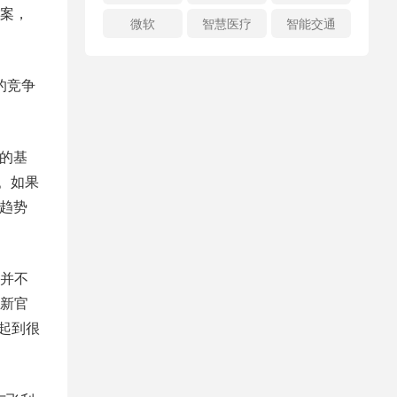
案，
微软
智慧医疗
智能交通
的竞争
品的基
间。如果
明趋势
并不
新官
起到很