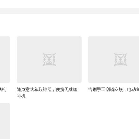
糖机
随身意式萃取神器，便携无线咖
告别手工刮鳞麻烦，电动
啡机