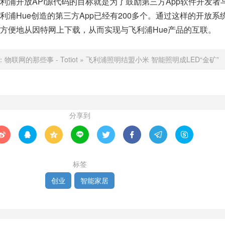
利浦开放API源代码的目标就是为了鼓励第三方App软件开发者
利浦Hue创造的第三方App已经有200多个。通过这样的开放系
方便地从因特网上下载，从而实现与飞利浦Hue产品的互联。
：
物联网的那些事 - Totiot
»
飞利浦照明结盟小米 智能照明成LED“金矿”
分享到








标签
创业
智能家居