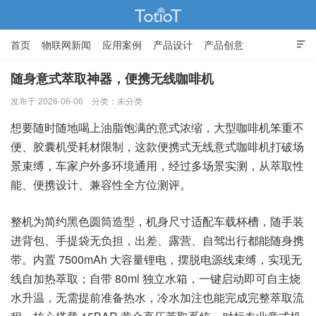
首页
物联网新闻
应用案例
产品设计
产品创意

智能家居
随身意式萃取神器，便携无线咖啡机
发布于 2026-06-06
分类：
未分类
物联网的那些事 - Totiot
想要随时随地喝上油脂饱满的意式浓缩，大型咖啡机笨重不
便、胶囊机受耗材限制，这款便携式无线意式咖啡机打破场
景束缚，车家户外多环境通用，经过多场景实测，从萃取性
能、便携设计、兼容性全方位测评。
整机为简约黑色圆筒造型，机身尺寸适配车载杯槽，随手装
进背包、手提袋无负担，出差、露营、自驾出行都能随身携
带。内置 7500mAh 大容量锂电，摆脱电源线束缚，实现无
线自加热萃取；自带 80ml 独立水箱，一键启动即可自主烧
水升温，无需提前准备热水，冷水加注也能完成完整萃取流