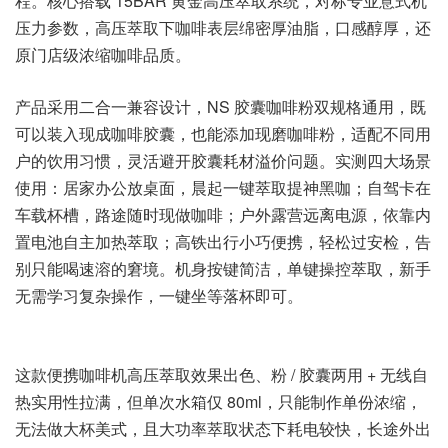
程。核心搭载 15BAR 黄金高压萃取系统，对标专业意式机
压力参数，高压萃取下咖啡表层绵密厚油脂，口感醇厚，还
原门店级浓缩咖啡品质。
产品采用二合一兼容设计，NS 胶囊咖啡粉双规格通用，既
可以装入现成咖啡胶囊，也能添加现磨咖啡粉，适配不同用
户的饮用习惯，灵活避开胶囊耗材溢价问题。实测四大场景
使用：居家办公放桌面，晨起一键萃取提神黑咖；自驾卡在
车载杯槽，路途随时现做咖啡；户外露营远离电源，依靠内
置电池自主加热萃取；高铁出行小巧便携，轻松过安检，告
别只能喝速溶的窘境。机身按键简洁，单键操控萃取，新手
无需学习复杂操作，一键坐等落杯即可。
这款便携咖啡机高压萃取效果出色、粉 / 胶囊两用 + 无线自
热实用性拉满，但单次水箱仅 80ml，只能制作单份浓缩，
无法做大杯美式，且大功率萃取状态下耗电较快，长途外出