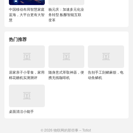
中国移动布局智慧家庭
杨元庆：加速多元化业
蓝海，大平台更有大智
务转型 酝酿智能互联
慧
变革
热门推荐
居家亲子小零食，家用
随身意式萃取神器，便
告别手工刮鳞麻烦，电
棉花糖机实测测评
携无线咖啡机
动鱼鳞机
桌面清洁小能手
© 2026
物联网的那些事 – Totiot