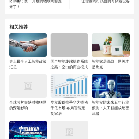
IoTivity：统一开放的物联网标准
让你瞬间打鸡血的可穿戴设备
来了！
相关推荐
史上最全人工智能政策
国产智能终端操作系统
智能家居混战：网关才
汇总
之殇：空白的商业模式
是焦点
全球芯片短缺对物联网
华立股份携手华为撬动
智能安防未来五年行业
的深远影响
千亿市场 布局智能定
预测：人工智能成绝密
制家居
武器