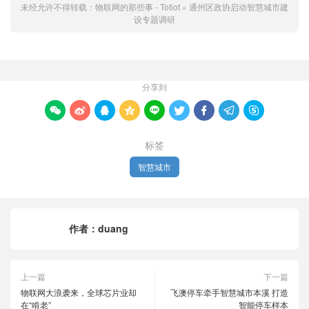
未经允许不得转载：
物联网的那些事 - Totiot
»
通州区政协启动智慧城市建
设专题调研
分享到









标签
智慧城市
作者：
duang
上一篇
下一篇
物联网大浪袭来，全球芯片业却
飞澳停车牵手智慧城市本溪 打造
在“啃老”
智能停车样本