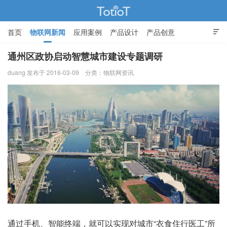
首页
物联网新闻
应用案例
产品设计
产品创意

智能家居
通州区政协启动智慧城市建设专题调研
duang 发布于 2016-03-09
分类：
物联网资讯
物联网的那些事 - Totiot
通过手机、智能终端，就可以实现对城市“衣食住行医工”所