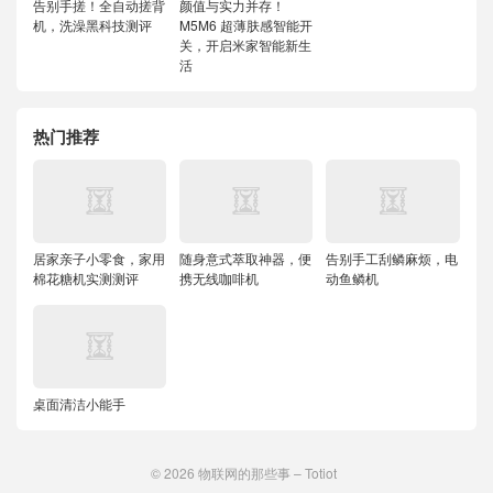
告别手搓！全自动搓背
颜值与实力并存！
机，洗澡黑科技测评
M5M6 超薄肤感智能开
关，开启米家智能新生
活
热门推荐
居家亲子小零食，家用
随身意式萃取神器，便
告别手工刮鳞麻烦，电
棉花糖机实测测评
携无线咖啡机
动鱼鳞机
桌面清洁小能手
© 2026
物联网的那些事 – Totiot