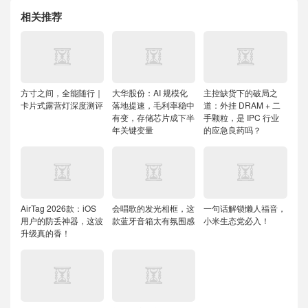
相关推荐
方寸之间，全能随行｜
大华股份：AI 规模化
主控缺货下的破局之
卡片式露营灯深度测评
落地提速，毛利率稳中
道：外挂 DRAM + 二
有变，存储芯片成下半
手颗粒，是 IPC 行业
年关键变量
的应急良药吗？
AirTag 2026款：iOS
会唱歌的发光相框，这
一句话解锁懒人福音，
用户的防丢神器，这波
款蓝牙音箱太有氛围感
小米生态党必入！
升级真的香！