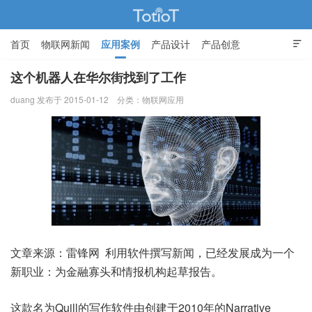
首页
物联网新闻
应用案例
产品设计
产品创意

智能家居
这个机器人在华尔街找到了工作
duang 发布于 2015-01-12
分类：
物联网应用
物联网的那些事 - Totiot
文章来源：雷锋网 利用软件撰写新闻，已经发展成为一个
新职业：为金融寡头和情报机构起草报告。
这款名为Quill的写作软件由创建于2010年的Narrative