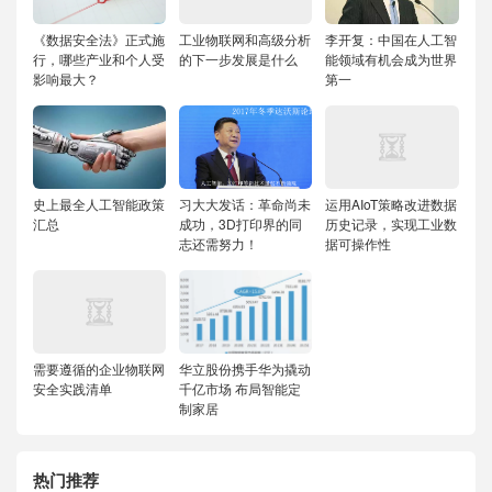
《数据安全法》正式施
工业物联网和高级分析
李开复：中国在人工智
行，哪些产业和个人受
的下一步发展是什么
能领域有机会成为世界
影响最大？
第一
史上最全人工智能政策
习大大发话：革命尚未
运用AIoT策略改进数据
汇总
成功，3D打印界的同
历史记录，实现工业数
志还需努力！
据可操作性
需要遵循的企业物联网
华立股份携手华为撬动
安全实践清单
千亿市场 布局智能定
制家居
热门推荐