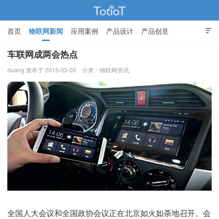
首页
物联网新闻
应用案例
产品设计
产品创意

智能家居
车联网成两会热点
duang 发布于 2015-03-05
分类：
物联网资讯
物联网的那些事 - Totiot
全国人大会议和全国政协会议正在北京如火如荼地召开。会