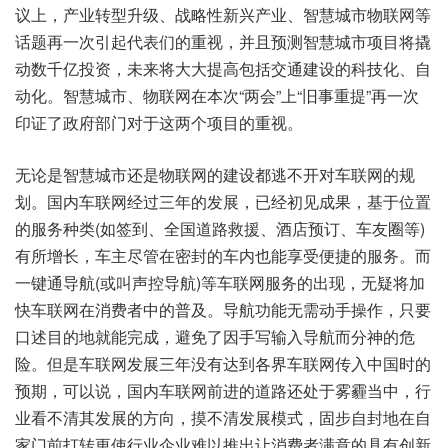
议上，产业转型升级、战略性新兴产业、智慧城市物联网等
话题再一次引起代表们的重视，并且预测智慧城市项目将撬
动数千亿投资，未来将大大提高包括交通建设的科技化、自
动化。智慧城市、物联网在本次“两会”上“旧事重提”再一次
印证了政府部门对于这两个项目的重视。
无论是智慧城市还是物联网的建设都逃不开对车联网的规
划。国内车联网经过三年的发展，已经初见成果，基于位置
的服务种类(如签到、全国道路救援、酒店预订、车友圈等)
有所增长，车主尽管在密封的车内也能享受便捷的服务。而
一键通导航(或叫声控导航)等车联网服务的出现，无疑将加
快车联网在消费者中的普及。导航功能无需动手操作，只要
口述目的地就能完成，避免了因手写输入导航而分神的危
险。但是车联网发展三年没有达到各界车联网传入中国时的
预期，可以说，国内车联网前进的道路还处于雾霾当中，行
业看不清其发展的方向，摸不清发展模式，固步自封地在自
家门前打转更使行业企业难以推出让消费者满意的具有创新