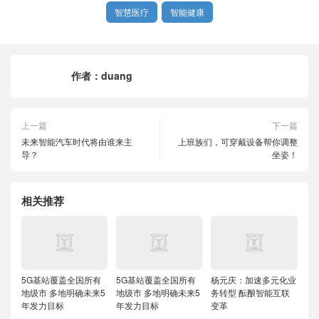
智慧医疗
智能健康
作者：
duang
上一篇
下一篇
未来智能汽车时代将由谁来主
上班族们，可穿戴设备帮你调整
导？
坐姿！
相关推荐
5G基站覆盖全国所有
5G基站覆盖全国所有
杨元庆：加速多元化业
地级市 多地明确未来5
地级市 多地明确未来5
务转型 酝酿智能互联
年发力目标
年发力目标
变革