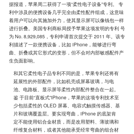
据报道，苹果周二获得了一项“柔性电子设备”专利。 专
利中涉及的便携设备几乎完全由柔性配件组成，这意味
着用户可以向其施加外力，使其显示屏可以像钱包一样
进行折叠。美国专利商标局授予苹果这项发明的专利 号
为 No. 8,929,085，专利申请首次提交于 2011 年。该专
利描述了一款便携设备，比如 iPhone，能够进行弯
曲、折叠或其它形式的变形，但不会对内部敏感配件产
生负面影响。
和其它柔性电子品专利不同的是，苹果专利还将有
延展性的外部配件，比如机壳或屏幕玻璃，与电
池、电路板、显示屏等柔性内部配件整合在一起。
鉴 于目前“直板式”iPhone，苹果的这项专利技术至
少包括柔性的 OLED 屏幕、电容式触摸传感器、基
片和玻璃覆盖层。要实现弯曲，iPhone 的底架肯
定不能使用铝合金材质，而是改用塑料、薄玻璃和
纤维复合材料，或者其他能承受经常弯曲的组合材