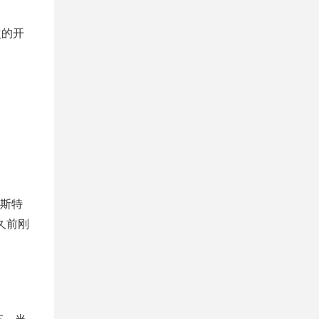
次的开
里斯特
不久前刚
车。当