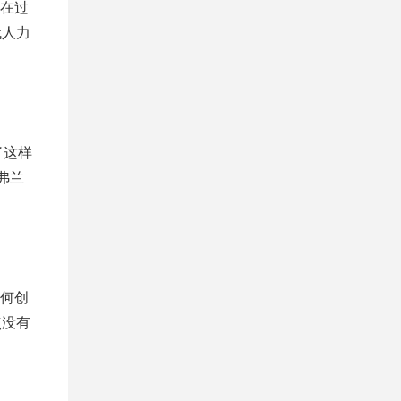
在过
代人力
了这样
弗兰
何创
观点没有