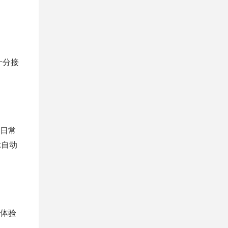
十分接
日常
示自动
体验