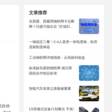
文章推荐
在新疆、西藏用物联网卡总断
网？问题可能出在 “区域归属”
上！
一锅搞定三餐！2-4人蒸煮一体电煮锅，租房
居家刚需神器
工业物联网详细指南：从风险到收益
标准缺失困扰物联网 德日两
国拟合作制定标准
智能汽车发展之路困难重重
担忧自动
LG穿戴式设备计划曝光 手表/