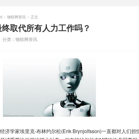
t
物联网资讯
正文
>
>
最终取代所有人力工作吗？
分类：
物联网资讯
家埃里克-布林约尔松(Erik Brynjolfsson)一直都对人们