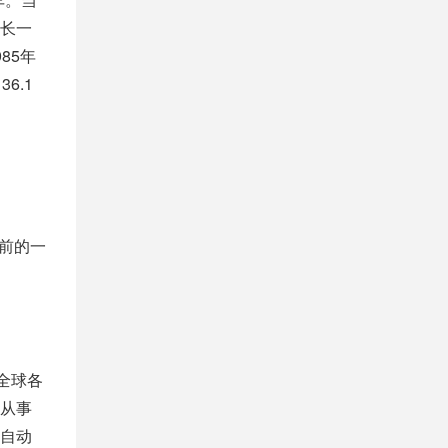
很长一
85年
6.1
面前的一
全球各
从事
一自动