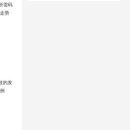
所需码
走势
科技的发
例