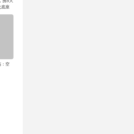
，携5大
化底座
殇：空