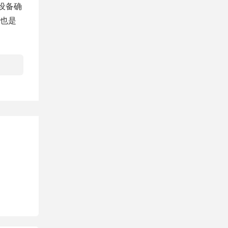
设备确
也是