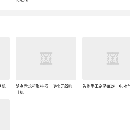
糖机
随身意式萃取神器，便携无线咖
告别手工刮鳞麻烦，电动
啡机