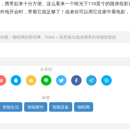
，携带起来十分方便。这么看来一个暗光下110英寸的随身投影
外地开会时，带着它就足够了！或者你可以用它在家中看电影，
得转载：
物联网的那些事 - Totiot
»
联想推出随身携带的智能投影机
分享到








标签
智能生活
智能硬件
智能设备
物联网