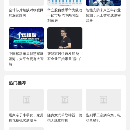
全球芯片短缺对物联网
华立股份携手华为撬动
智能安防未来五年行业
的深远影响
千亿市场 布局智能定
预测：人工智能成绝密
制家居
武器
中国移动布局智慧家庭
智能家居快速发展 这
蓝海，大平台更有大智
家企业开始攀登“雪山”
慧
热门推荐
居家亲子小零食，家用
随身意式萃取神器，便
告别手工刮鳞麻烦，电
棉花糖机实测测评
携无线咖啡机
动鱼鳞机