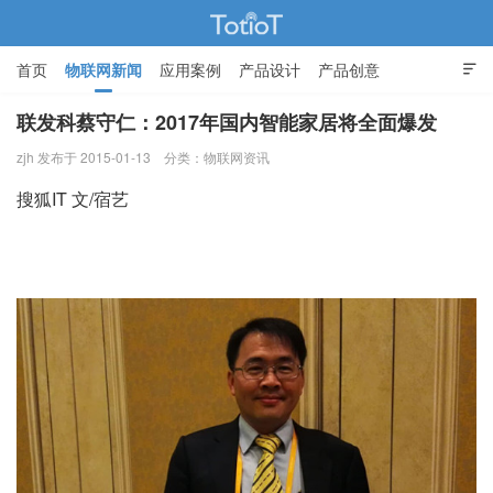
首页
物联网新闻
应用案例
产品设计
产品创意

智能家居
联发科蔡守仁：2017年国内智能家居将全面爆发
zjh 发布于 2015-01-13
分类：
物联网资讯
物联网的那些事 - Totiot
搜狐IT 文/宿艺