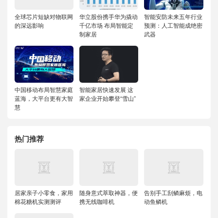
全球芯片短缺对物联网
华立股份携手华为撬动
智能安防未来五年行业
的深远影响
千亿市场 布局智能定
预测：人工智能成绝密
制家居
武器
中国移动布局智慧家庭
智能家居快速发展 这
蓝海，大平台更有大智
家企业开始攀登“雪山”
慧
热门推荐
居家亲子小零食，家用
随身意式萃取神器，便
告别手工刮鳞麻烦，电
棉花糖机实测测评
携无线咖啡机
动鱼鳞机