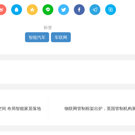








标签
智能汽车
车联网
空间 布局智能家居落地
物联网管制框架出炉，英国管制机构