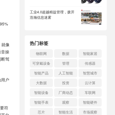
工业4.0超越精益管理，拨开
，
浩瀚信息迷雾
95%
热门标签
。就像
语音操
物联网
数据
智能家居
判断驾
可穿戴设备
管理
传感器
智能产品
人工智能
智慧城市
助用户
大数据
投资
云计算
智能设备
厂商动态
车联网
智能手表
观察
智能硬件
要符
芯片
智能生活
市场观察
网平台