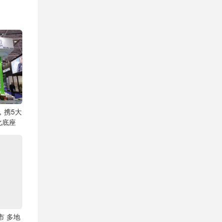
，携5大
化底座
市 多地