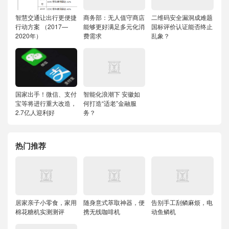
智慧交通让出行更便捷
商务部：无人值守商店
二维码安全漏洞成难题
行动方案 （2017—
能够更好满足多元化消
国标评价认证能否终止
2020年）
费需求
乱象？
国家出手！微信、支付
智能化浪潮下 安徽如
宝等将进行重大改造，
何打造“适老”金融服
2.7亿人迎利好
务？
热门推荐
居家亲子小零食，家用
随身意式萃取神器，便
告别手工刮鳞麻烦，电
棉花糖机实测测评
携无线咖啡机
动鱼鳞机