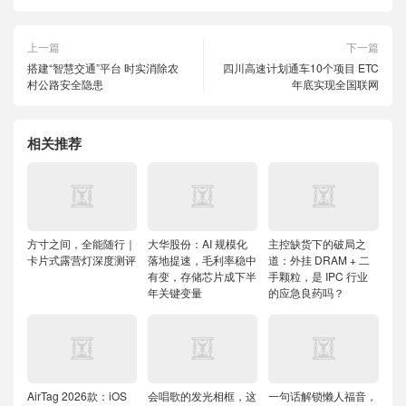
上一篇
下一篇
搭建“智慧交通”平台 时实消除农
四川高速计划通车10个项目 ETC
村公路安全隐患
年底实现全国联网
相关推荐
方寸之间，全能随行｜
大华股份：AI 规模化
主控缺货下的破局之
卡片式露营灯深度测评
落地提速，毛利率稳中
道：外挂 DRAM + 二
有变，存储芯片成下半
手颗粒，是 IPC 行业
年关键变量
的应急良药吗？
AirTag 2026款：iOS
会唱歌的发光相框，这
一句话解锁懒人福音，