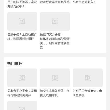
用户的防丢神器，这波
款蓝牙音箱太有氛围感
小米生态党必入！
升级真的香！
告别手搓！全自动搓背
颜值与实力并存！
机，洗澡黑科技测评
M5M6 超薄肤感智能开
关，开启米家智能新生
活
热门推荐
居家亲子小零食，家用
随身意式萃取神器，便
告别手工刮鳞麻烦，电
棉花糖机实测测评
携无线咖啡机
动鱼鳞机