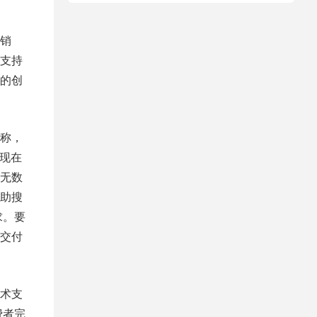
销
支持
的创
称，
。现在
无数
助搜
求。要
交付
术支
费者完