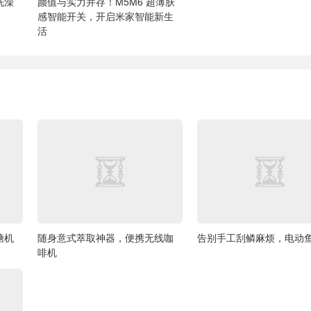
洗澡
颜值与实力并存！M5M6 超薄肤
感智能开关，开启米家智能新生
活
糖机
随身意式萃取神器，便携无线咖
告别手工刮鳞麻烦，电动
啡机