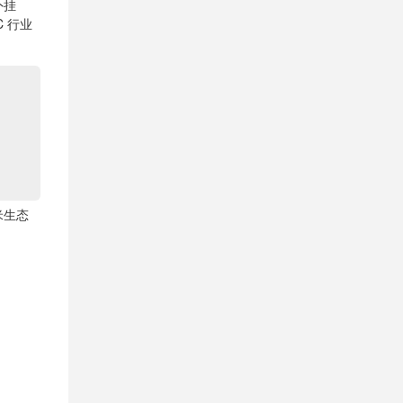
外挂
C 行业
米生态