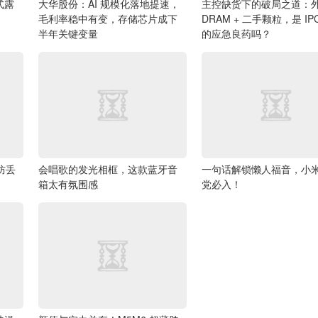
式露
大华股份：AI 规模化落地提速，
主控缺货下的破局之道：
毛利率稳中有变，存储芯片成下
DRAM + 二手颗粒，是 IP
半年关键变量
的应急良药吗？
的防丢
会唱歌的发光相框，这款蓝牙音
一句话解锁懒人福音，小
箱太有氛围感
党必入！