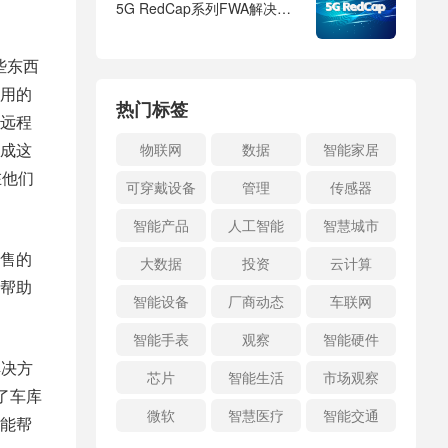
5G RedCap系列FWA解决方
案，开启5G轻量化新天地
些东西
用的
热门标签
远程
成这
物联网
数据
智能家居
在他们
可穿戴设备
管理
传感器
智能产品
人工智能
智慧城市
售的
大数据
投资
云计算
帮助
智能设备
厂商动态
车联网
智能手表
观察
智能硬件
解决方
芯片
智能生活
市场观察
了车库
微软
智慧医疗
智能交通
能帮