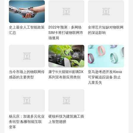
史上最全人工智能政策
2022年预测：多网络
全球芯片短缺对物联网
汇总
SIM卡将打破物联网市
的深远影响
场僵局
当今市场上的物联网传
康宁®大猩猩®玻璃DX
亚马逊考虑开发Alexa
感器的主要类型
系列宣布新应用类别
可穿戴追踪设备 防止
儿童丢失
杨元庆：加速多元化业
硬核科技为建筑施工插
务转型 酝酿智能互联
上智慧翅膀
变革