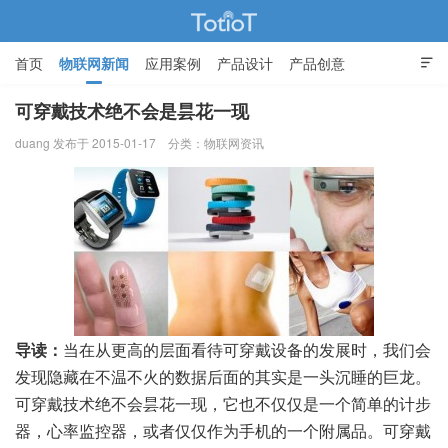
首页
物联网新闻
应用案例
产品设计
产品创意

智能家居
可穿戴技术绝不会是昙花一现
duang 发布于 2015-01-17
分类：
物联网资讯
物联网的那些事 - Totiot
导读：
当在从更高的层面看待可穿戴设备的发展时，我们会
发现隐藏在不温不火的数据后面的其实是一头沉睡的巨龙。
可穿戴技术绝不会昙花一现，它也不仅仅是一个简单的计步
器，心率监控器，或者仅仅作为手机的一个附属品。可穿戴