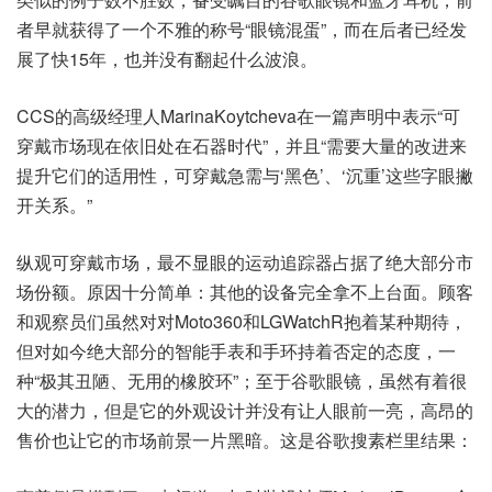
者早就获得了一个不雅的称号“眼镜混蛋”，而在后者已经发
展了快15年，也并没有翻起什么波浪。
CCS的高级经理人MarinaKoytcheva在一篇声明中表示“可
穿戴市场现在依旧处在石器时代”，并且“需要大量的改进来
提升它们的适用性，可穿戴急需与‘黑色’、‘沉重’这些字眼撇
开关系。”
纵观可穿戴市场，最不显眼的运动追踪器占据了绝大部分市
场份额。原因十分简单：其他的设备完全拿不上台面。顾客
和观察员们虽然对对Moto360和LGWatchR抱着某种期待，
但对如今绝大部分的智能手表和手环持着否定的态度，一
种“极其丑陋、无用的橡胶环”；至于谷歌眼镜，虽然有着很
大的潜力，但是它的外观设计并没有让人眼前一亮，高昂的
售价也让它的市场前景一片黑暗。这是谷歌搜素栏里结果：