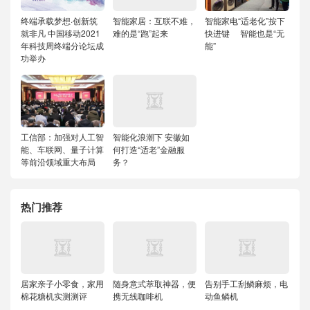
终端承载梦想·创新筑
智能家居：互联不难，
智能家电“适老化”按下
就非凡 中国移动2021
难的是“跑”起来
快进键 智能也是“无
年科技周终端分论坛成
能”
功举办
工信部：加强对人工智
智能化浪潮下 安徽如
能、车联网、量子计算
何打造“适老”金融服
等前沿领域重大布局
务？
热门推荐
居家亲子小零食，家用
随身意式萃取神器，便
告别手工刮鳞麻烦，电
棉花糖机实测测评
携无线咖啡机
动鱼鳞机