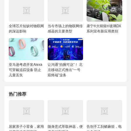
全球芯片短缺对物联网
当今市场上的物联网传
康宁®大猩猩®玻璃DX
的深远影响
感器的主要类型
系列宣布新应用类别
亚马逊考虑开发Alexa
让沟通“抬腕可达”！ 北
可穿戴追踪设备 防止
京移动正式推出“一号
儿童丢失
双终端”业务
热门推荐
居家亲子小零食，家用
随身意式萃取神器，便
告别手工刮鳞麻烦，电