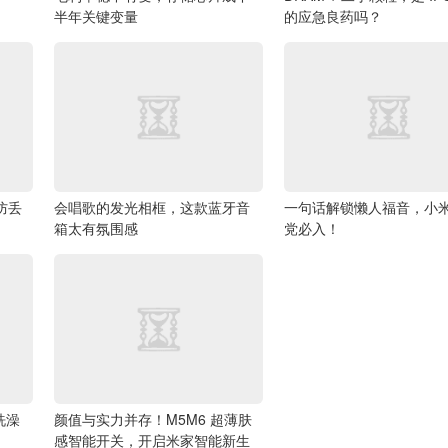
半年关键变量
的应急良药吗？
的防丢
会唱歌的发光相框，这款蓝牙音
一句话解锁懒人福音，小
箱太有氛围感
党必入！
洗澡
颜值与实力并存！M5M6 超薄肤
感智能开关，开启米家智能新生