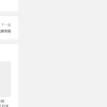
下一篇
机般智能
外挂
C 行业