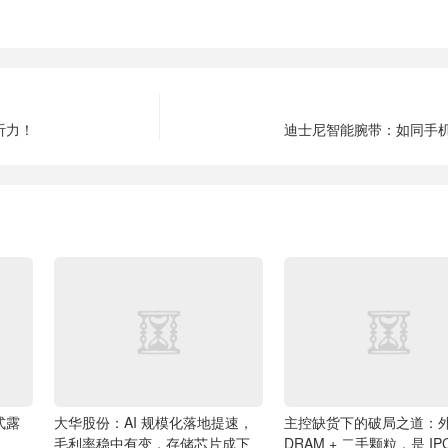
听力！
迪士尼智能腕带：如同手
式露
大华股份：AI 规模化落地提速，
主控缺货下的破局之道：
毛利率稳中有变，存储芯片成下
DRAM + 二手颗粒，是 IP