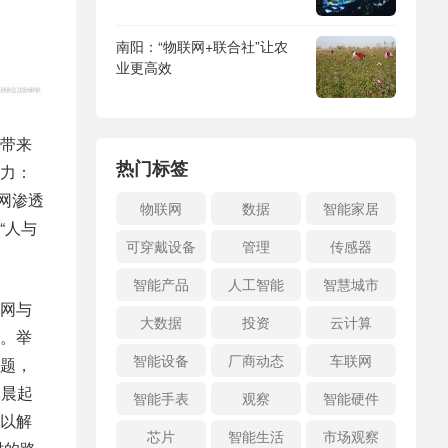
南阳：“物联网+联合社”让农
业更高效
带来
热门标签
力：
网渗透
物联网
数据
智能家居
“人与
可穿戴设备
管理
传感器
智能产品
人工智能
智慧城市
网与
大数据
投资
云计算
。举
智能设备
厂商动态
车联网
题，
凌晨起
智能手表
观察
智能硬件
以解
芯片
智能生活
市场观察