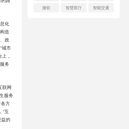
时的路
微软
智慧医疗
智能交通
息化
构造
、政
“城市
台上，
服务
互联网
生服务
要各方
，“互
获益的