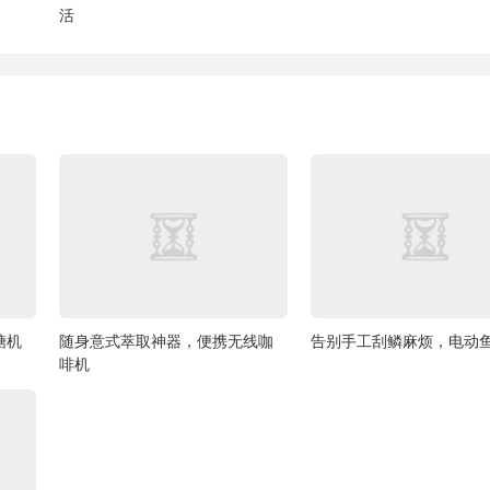
活
糖机
随身意式萃取神器，便携无线咖
告别手工刮鳞麻烦，电动
啡机