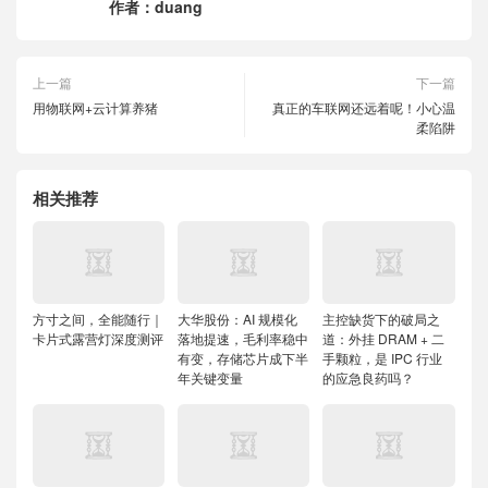
作者：
duang
上一篇
下一篇
用物联网+云计算养猪
真正的车联网还远着呢！小心温
柔陷阱
相关推荐
方寸之间，全能随行｜
大华股份：AI 规模化
主控缺货下的破局之
卡片式露营灯深度测评
落地提速，毛利率稳中
道：外挂 DRAM + 二
有变，存储芯片成下半
手颗粒，是 IPC 行业
年关键变量
的应急良药吗？