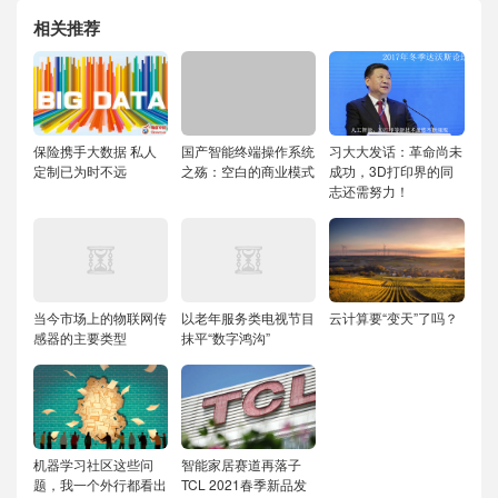
相关推荐
保险携手大数据 私人
国产智能终端操作系统
习大大发话：革命尚未
定制已为时不远
之殇：空白的商业模式
成功，3D打印界的同
志还需努力！
当今市场上的物联网传
以老年服务类电视节目
云计算要“变天”了吗？
感器的主要类型
抹平“数字鸿沟”
机器学习社区这些问
智能家居赛道再落子
题，我一个外行都看出
TCL 2021春季新品发