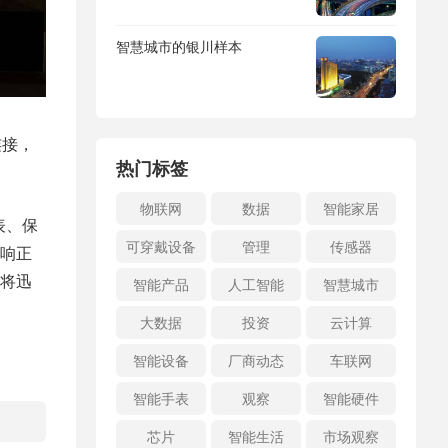
智慧城市的银川样本
连接，
热门标签
物联网
数据
智能家居
表、保
可穿戴设备
管理
传感器
响正
将迅
智能产品
人工智能
智慧城市
大数据
投资
云计算
智能设备
厂商动态
车联网
智能手表
观察
智能硬件
芯片
智能生活
市场观察