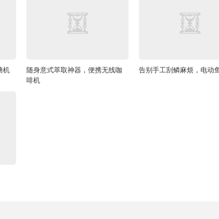
糖机
随身意式萃取神器，便携无线咖
告别手工刮鳞麻烦，电动
啡机