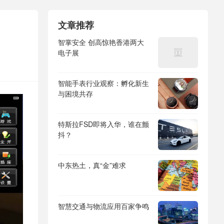
文章推荐
智掌安全 创高惊艳香港两大
电子展
智能手表行业观察：孵化新生
与困境共存
特斯拉FSD即将入华，谁在颤
抖？
中东热土，真“金”难求
智慧交通与物流应用百家争鸣