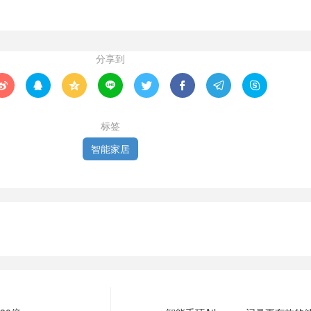
分享到








标签
智能家居