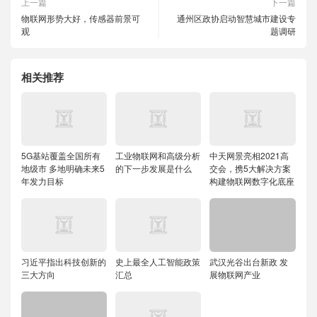
上一篇
下一篇
物联网形势大好，传感器前景可
通州区政协启动智慧城市建设专
观
题调研
相关推荐
5G基站覆盖全国所有
工业物联网和高级分析
中天网景亮相2021高
地级市 多地明确未来5
的下一步发展是什么
交会，携5大解决方案
年发力目标
构建物联网数字化底座
习近平指出科技创新的
史上最全人工智能政策
武汉光谷出台新政 发
三大方向
汇总
展物联网产业