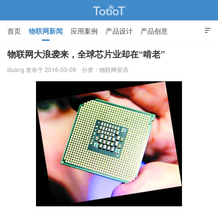
首页
物联网新闻
应用案例
产品设计
产品创意

智能家居
物联网大浪袭来，全球芯片业却在“啃老”
duang 发布于 2016-03-09
分类：
物联网资讯
物联网的那些事 - Totiot