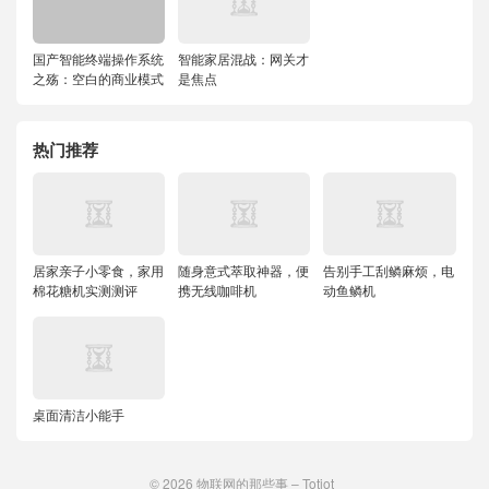
国产智能终端操作系统
智能家居混战：网关才
之殇：空白的商业模式
是焦点
热门推荐
居家亲子小零食，家用
随身意式萃取神器，便
告别手工刮鳞麻烦，电
棉花糖机实测测评
携无线咖啡机
动鱼鳞机
桌面清洁小能手
© 2026
物联网的那些事 – Totiot