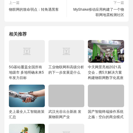
上一篇
下一篇
物联网的致命弱点：转角遇黑客
MyShake移动应用构建了一个物
联网地震检测社区
相关推荐
5G基站覆盖全国所有
工业物联网和高级分析
中天网景亮相2021高
地级市 多地明确未来5
的下一步发展是什么
交会，携5大解决方案
年发力目标
构建物联网数字化底座
史上最全人工智能政策
武汉光谷出台新政 发
国产智能终端操作系统
汇总
展物联网产业
之殇：空白的商业模式