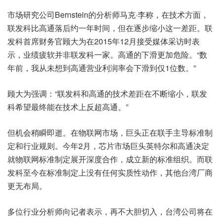
市场研究公司Bernstein的分析师马克·李称，在技术方面，
联发科比高通落后约一年时间，但在逐步缩小这一差距。联
发科首席财务官顾大为在2015年12月接受媒体采访时表
示，业绩疲软并非联发科一家。高通的下滑更加危险。“数
年前，我从未想到高通营业利润率会下滑到仅1位数。”
顾大为强调：“联发科和高通的技术差距在不断缩小，联发
科希望最终能在技术上反超高通。”
但机会稍瞬即逝。在物联网市场，巨头正在联手主导标准制
定和行业规则。今年2月，芯片市场巨头英特尔和高通决定
就物联网标准制定展开深度合作，成立新的标准组织。而联
发科至今在标准制定上没有任何实质性动作，其他台湾厂商
更无布局。
多位行业分析师向记者表示，再不大胆切入，台湾公司将在