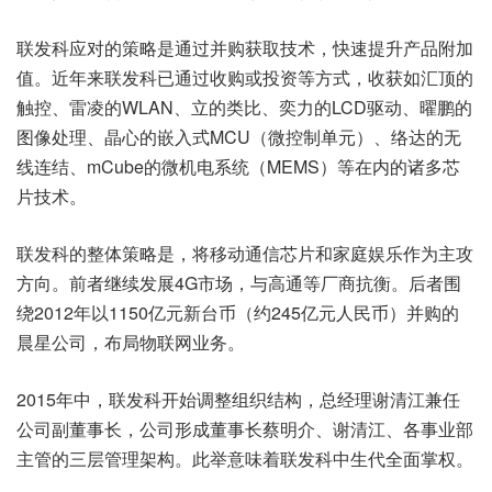
联发科应对的策略是通过并购获取技术，快速提升产品附加
值。近年来联发科已通过收购或投资等方式，收获如汇顶的
触控、雷凌的WLAN、立的类比、奕力的LCD驱动、曜鹏的
图像处理、晶心的嵌入式MCU（微控制单元）、络达的无
线连结、mCube的微机电系统（MEMS）等在内的诸多芯
片技术。
联发科的整体策略是，将移动通信芯片和家庭娱乐作为主攻
方向。前者继续发展4G市场，与高通等厂商抗衡。后者围
绕2012年以1150亿元新台币（约245亿元人民币）并购的
晨星公司，布局物联网业务。
2015年中，联发科开始调整组织结构，总经理谢清江兼任
公司副董事长，公司形成董事长蔡明介、谢清江、各事业部
主管的三层管理架构。此举意味着联发科中生代全面掌权。