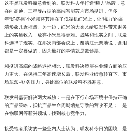
这不是联发科愿意看到的。联发科去年打造“曦力”品牌，意
在向高通、三星等占据的高端智能芯片市场挺进，但多
年“好搭档”小米却将其用在了低端机红米上，让“曦力”的高
端形象几近摧毁。另一边，红米的大卖又给联发科带来财务
上的实质收入，放弃小米显得更难。战略和现实之间，联发
科选择了现实。在那次内部会议上，谢清江无奈地说，含泪
都是一定要做的，因为最好的事情就是数钞票。
和挺进高端的战略遇挫相比，联发科决策层在业绩方面的压
力更大。在保持三年高速增长后，联发科业绩急转直下。市
场瓶颈+财务压力，身处高位的联发科不胜寒意。
联发科需要解决两大威胁：一是在下行市场环境中保持正确
的产品策略，抵抗产品生命周期缩短导致的营收不足；二是
在物联网等新兴领域，找到核心竞争力。
接受笔者采访的一些业内人士认为，联发科今日的困境，是