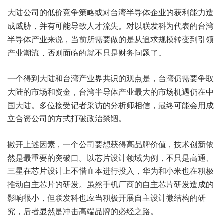
大陆公司的低价竞争策略或对台湾半导体企业的获利能力造
成威胁，并有可能导致人才流失。对以联发科为代表的台湾
半导体产业来说，当前所需要做的是从追求规模转变到引领
产业潮流，否则面临的就不只是财务问题了。
一个得到大陆和台湾产业界共识的观点是，台湾仍需要争取
大陆的市场和资金，台湾半导体产业最大的市场机遇仍在中
国大陆。多位接受记者采访的分析师相信，最终可能会用成
立合资公司的方式打破政治禁锢。
撇开上述因素，一个公司要想获得高品牌价值，技术创新依
然是最重要的突破口。以芯片设计领域为例，不只是高通、
三星在芯片设计上不惜血本进行投入，华为和小米也在积极
推动自主芯片的研发。虽然手机厂商的自主芯片研发造成的
影响很小，但联发科也应当积极开展自主设计微结构的研
究，后者显然是冲击高端品牌的必经之路。