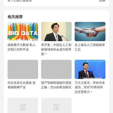
头？已得三星暗示
回来
相关推荐
保险携手大数据 私人
李开复：中国在人工智
史上最全人工智能政策
定制已为时不远
能领域有机会成为世界
汇总
第一
武汉光谷出台新政 发
国产智能终端操作系统
习大大发话：革命尚未
展物联网产业
之殇：空白的商业模式
成功，3D打印界的同
志还需努力！