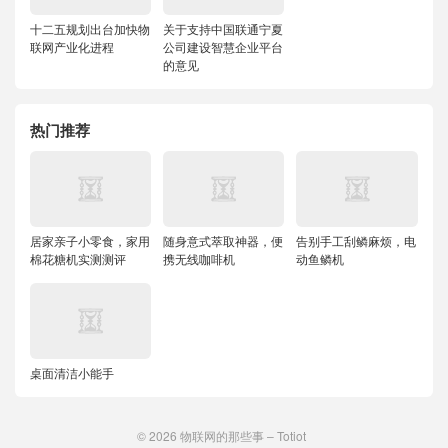
十二五规划出台加快物
关于支持中国联通宁夏
联网产业化进程
公司建设智慧企业平台
的意见
热门推荐
居家亲子小零食，家用
随身意式萃取神器，便
告别手工刮鳞麻烦，电
棉花糖机实测测评
携无线咖啡机
动鱼鳞机
桌面清洁小能手
© 2026
物联网的那些事 – Totiot