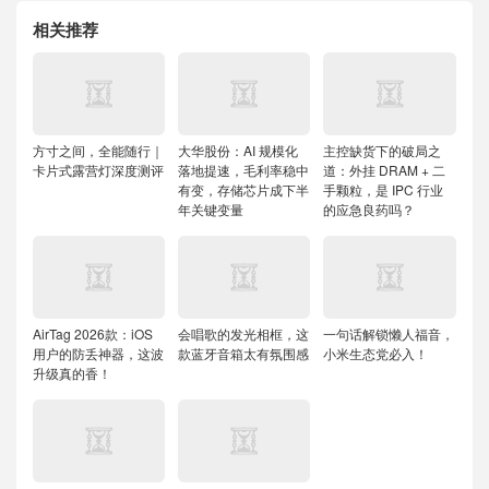
相关推荐
方寸之间，全能随行｜
大华股份：AI 规模化
主控缺货下的破局之
卡片式露营灯深度测评
落地提速，毛利率稳中
道：外挂 DRAM + 二
有变，存储芯片成下半
手颗粒，是 IPC 行业
年关键变量
的应急良药吗？
AirTag 2026款：iOS
会唱歌的发光相框，这
一句话解锁懒人福音，
用户的防丢神器，这波
款蓝牙音箱太有氛围感
小米生态党必入！
升级真的香！