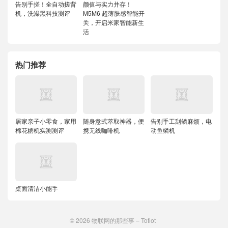
告别手搓！全自动搓背
颜值与实力并存！
机，洗澡黑科技测评
M5M6 超薄肤感智能开
关，开启米家智能新生
活
热门推荐
居家亲子小零食，家用
随身意式萃取神器，便
告别手工刮鳞麻烦，电
棉花糖机实测测评
携无线咖啡机
动鱼鳞机
桌面清洁小能手
© 2026
物联网的那些事 – Totiot