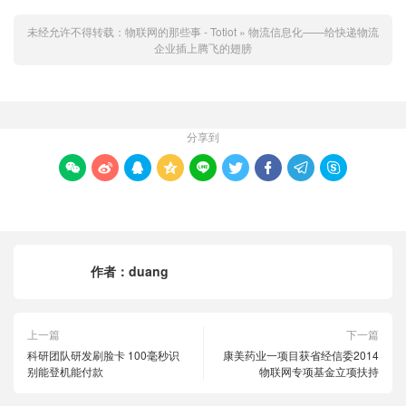
未经允许不得转载：
物联网的那些事 - Totiot
»
物流信息化——给快递物流
企业插上腾飞的翅膀
分享到









作者：
duang
上一篇
下一篇
科研团队研发刷脸卡 100毫秒识
康美药业一项目获省经信委2014
别能登机能付款
物联网专项基金立项扶持