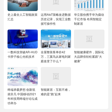
史上最全人工智能政策
运用AIoT策略改进数据
华立股份携手华为撬动
汇总
历史记录，实现工业数
千亿市场 布局智能定
据可操作性
制家居
一数科技突破AR-HUD
全屋整装客单价42
智能健康硬件，国际化
卡脖子核心光机技术
万，三翼鸟从家电到家
大品牌倍轻松紧跟“大
庭改变了什么？
健康”
终端承载梦想·创新筑
智能家居：互联不难，
就非凡 中国移动2021
难的是“跑”起来
年科技周终端分论坛成
功举办